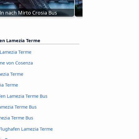
ln nach Mirto Crosia Bus
Bus Mailand nach Mir
fen Lamezia Terme
n Lamezia Terme
rme von Cosenza
mezia Terme
ia Terme
fen Lamezia Terme Bus
amezia Terme Bus
mezia Terme Bus
Flughafen Lamezia Terme