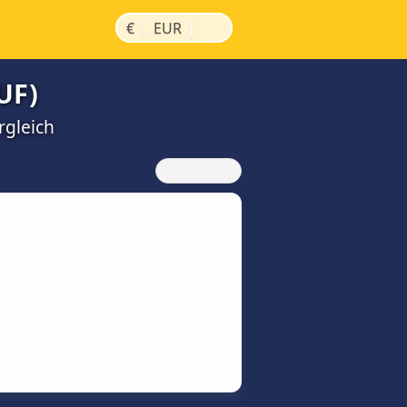
|
|
€
EUR
UF)
rgleich