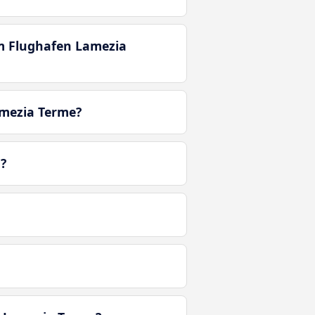
um Flughafen Lamezia
amezia Terme?
?