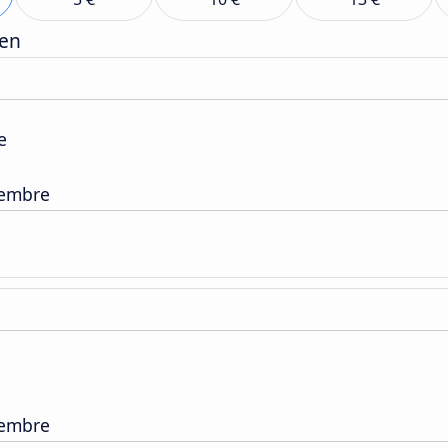
gen
e
tembre
tembre