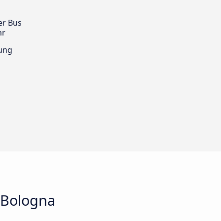
er Bus
hr
ung
 Bologna