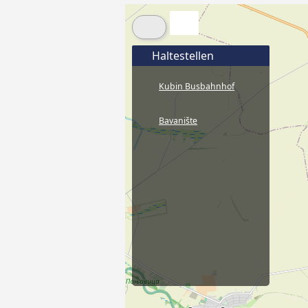
Haltestellen
Kubin Busbahnhof
Bavanište