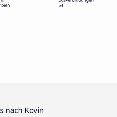
nd
Busverbindungen
rbien
54
s nach Kovin