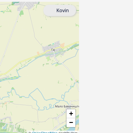
Kovin
+
−
©
OpenStreetMap
contributors