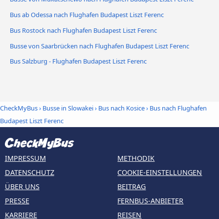
Bus ab Odessa nach Flughafen Budapest Liszt Ferenc
Bus Rostock nach Flughafen Budapest Liszt Ferenc
Busse von Saarbrücken nach Flughafen Budapest Liszt Ferenc
Bus Salzburg - Flughafen Budapest Liszt Ferenc
CheckMyBus
›
Busse in Slowakei
›
Bus nach Kosice
›
Bus nach Flughafen
Budapest Liszt Ferenc
IMPRESSUM
METHODIK
DATENSCHUTZ
COOKIE-EINSTELLUNGEN
ÜBER UNS
BEITRAG
PRESSE
FERNBUS-ANBIETER
KARRIERE
REISEN