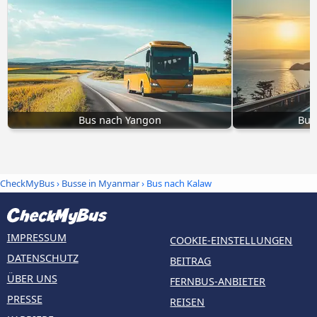
Bus nach Yangon
Bus
CheckMyBus
›
Busse in Myanmar
› Bus nach Kalaw
IMPRESSUM
COOKIE-EINSTELLUNGEN
DATENSCHUTZ
BEITRAG
ÜBER UNS
FERNBUS-ANBIETER
PRESSE
REISEN