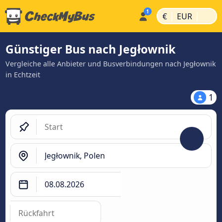
|
|
€
EUR
Günstiger Bus nach Jegłownik
Vergleiche alle Anbieter und Busverbindungen nach Jegłownik
in Echtzeit
1