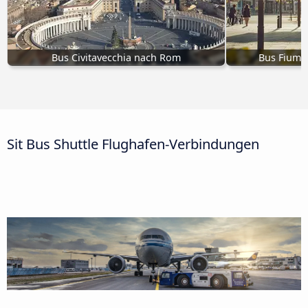
Bus Civitavecchia nach Rom
Bus Fiumic
Sit Bus Shuttle Flughafen-Verbindungen