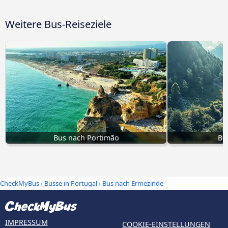
Weitere Bus-Reiseziele
Bus nach Portimão
Bu
CheckMyBus
›
Busse in Portugal
› Bus nach Ermezinde
IMPRESSUM
COOKIE-EINSTELLUNGEN