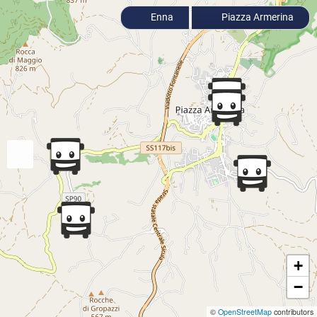
Enna
Piazza Armerina
+
−
©
OpenStreetMap
contributors