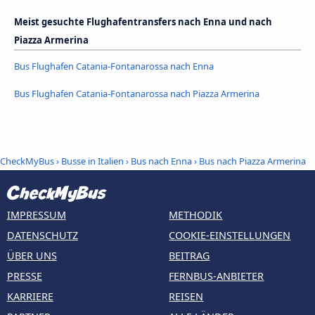
Meist gesuchte Flughafentransfers nach Enna und nach
Piazza Armerina
Bus Flughafen Catania-Fontanarossa nach Enna
Bus Flughafen Catania-Fontanarossa nach Piazza Armerina
CheckMyBus
›
Busse in Italien
›
Bus nach Enna
›
Bus nach Piazza Armerina
IMPRESSUM
METHODIK
DATENSCHUTZ
COOKIE-EINSTELLUNGEN
ÜBER UNS
BEITRAG
PRESSE
FERNBUS-ANBIETER
KARRIERE
REISEN