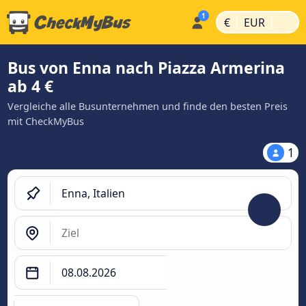
|
|
€
EUR
Bus von Enna nach Piazza Armerina
ab 4 €
Vergleiche alle Busunternehmen und finde den besten Preis
mit CheckMyBus
1