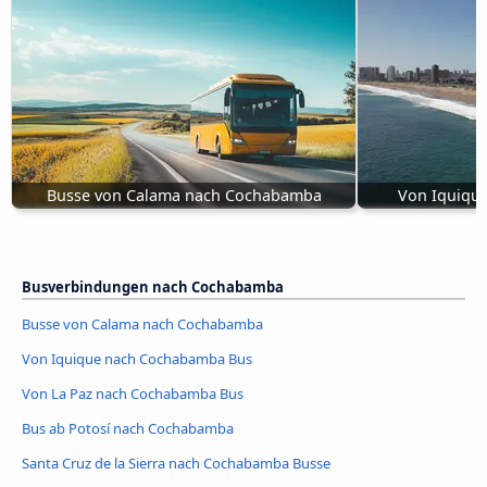
Busse von Calama nach Cochabamba
Von Iquiqu
Busverbindungen nach Cochabamba
Busse von Calama nach Cochabamba
Von Iquique nach Cochabamba Bus
Von La Paz nach Cochabamba Bus
Bus ab Potosí nach Cochabamba
Santa Cruz de la Sierra nach Cochabamba Busse