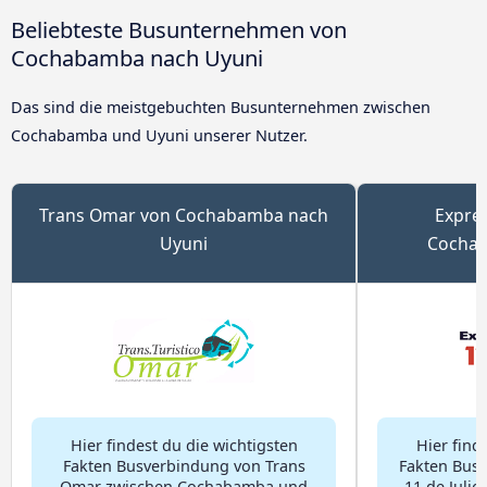
Beliebteste Busunternehmen von
Cochabamba nach Uyuni
Das sind die meistgebuchten Busunternehmen zwischen
Cochabamba und Uyuni unserer Nutzer.
Trans Omar von Cochabamba nach
Expres
Uyuni
Cochab
Hier findest du die wichtigsten
Hier find
Fakten Busverbindung von Trans
Fakten Bus
Omar zwischen Cochabamba und
11 de Juli