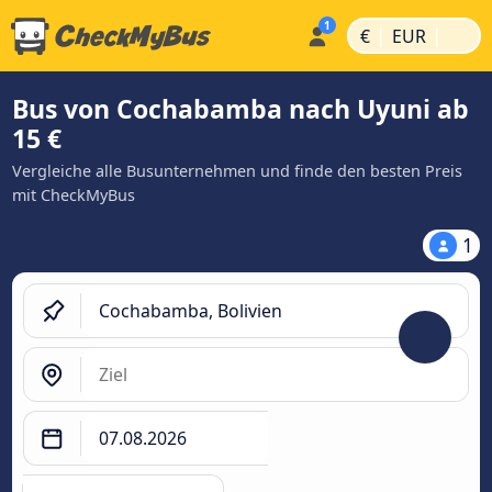
|
|
€
EUR
Bus von Cochabamba nach Uyuni ab
15 €
Vergleiche alle Busunternehmen und finde den besten Preis
mit CheckMyBus
1