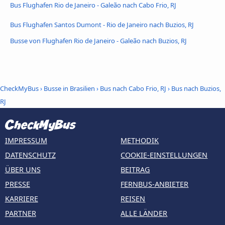
Bus Flughafen Rio de Janeiro - Galeão nach Cabo Frio, RJ
Bus Flughafen Santos Dumont - Rio de Janeiro nach Buzios, RJ
Busse von Flughafen Rio de Janeiro - Galeão nach Buzios, RJ
CheckMyBus
›
Busse in Brasilien
›
Bus nach Cabo Frio, RJ
›
Bus nach Buzios,
RJ
IMPRESSUM
METHODIK
DATENSCHUTZ
COOKIE-EINSTELLUNGEN
ÜBER UNS
BEITRAG
PRESSE
FERNBUS-ANBIETER
KARRIERE
REISEN
PARTNER
ALLE LÄNDER