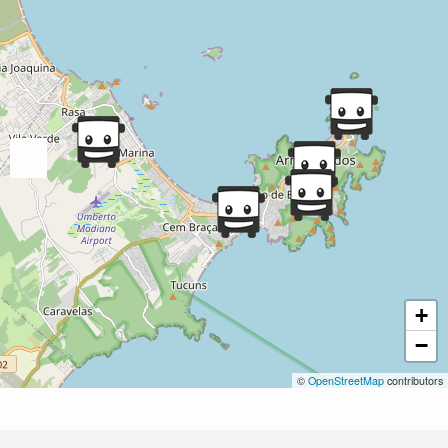
+
−
©
OpenStreetMap
contributors