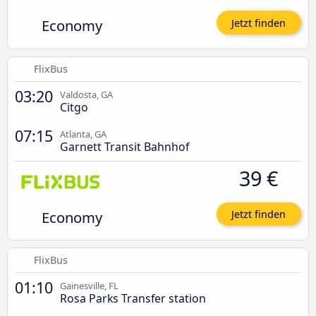
Economy
Jetzt finden
FlixBus
03:20
Valdosta, GA
Citgo
07:15
Atlanta, GA
Garnett Transit Bahnhof
39 €
Economy
Jetzt finden
FlixBus
01:10
Gainesville, FL
Rosa Parks Transfer station