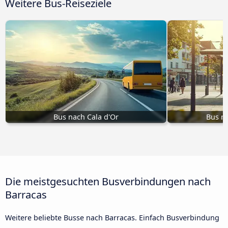
Weitere Bus-Reiseziele
Bus nach Cala d'Or
Bus n
Die meistgesuchten Busverbindungen nach
Barracas
Weitere beliebte Busse nach Barracas. Einfach Busverbindung