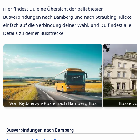
Hier findest Du eine Übersicht der beliebtesten
Busverbindungen nach Bamberg und nach Straubing. Klicke
einfach auf die Verbindung deiner Wahl, und Du findest alle
Details zu deiner Busstrecke!
Von Kędzierzyn-Koźle nach Bamberg Bus
Busse vo
Busverbindungen nach Bamberg