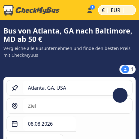
|
|
€
EUR
Bus von Atlanta, GA nach Baltimore,
MD ab 50 €
Vergleiche alle Busunternehmen und finde den besten Preis
mit CheckMyBus
1