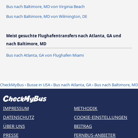
Bus nach Baltimore, MD von Virginia Beach
Bus nach Baltimore, MD von Wilmington, DE
Meist gesuchte Flughafentransfers nach Atlanta, GA und
nach Baltimore, MD
Bus nach Atlanta, GA von Flughafen Miami
CheckMyBus
›
Busse in USA
›
Bus nach Atlanta, GA
›
Bus nach Baltimore, MD
IMPRESSUM
METHODIK
DATENSCHUTZ
COOKIE-EINSTELLUNGEN
ÜBER UNS
BEITRAG
PRESSE
FERNBUS-ANBIETER