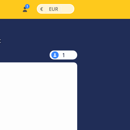
|
|
€
EUR
t
1