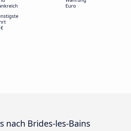
nd
Währung
ankreich
Euro
nstigste
hrt
 €
s nach Brides-les-Bains